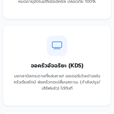
หมดอายุอัตโนมัติเมื่อเช็คบิล ปลอดภัย 100%
จอครัวอัจฉริยะ (KDS)
บอกลาบิลกระดาษที่หล่นหาย! ออเดอร์เด้งเข้าจอใน
ครัวเรียลไทม์ พ่อครัวกดเปลี่ยนสถานะ (กำลังปรุง/
เสิร์ฟแล้ว) ได้ทันที